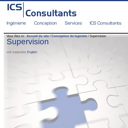
Vous êtes ici :
Accueil du site
/
Conception de logiciels
/ Supervision
Supervision
voir traduction
English